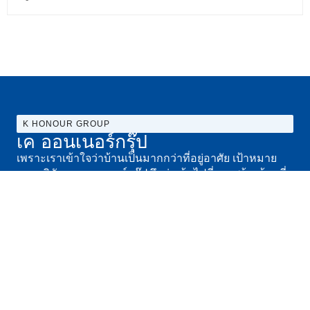
K HONOUR GROUP
เค ออนเนอร์กรุ๊ป
เพราะเราเข้าใจว่าบ้านเป็นมากกว่าที่อยู่อาศัย เป้าหมาย
ของบริษัท เค ออนเนอร์กรุ๊ป จึงมุ่งเน้นไปที่การสร้างบ้านที่
มีคุณภาพสูง
ดูเพิ่มเติม